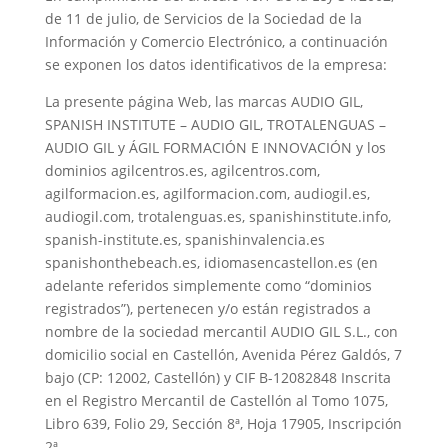
de 11 de julio, de Servicios de la Sociedad de la
Información y Comercio Electrónico, a continuación
se exponen los datos identificativos de la empresa:
La presente página Web, las marcas
AUDIO GIL,
SPANISH INSTITUTE – AUDIO GIL, TROTALENGUAS –
AUDIO GIL y Á
GIL FORMACIÓN E INNOVACIÓN y los
dominios agilcentros.es, agilcentros.com,
agilformacion.es, agilformacion.com
,
audiogil.es,
audiogil.com, trotalenguas.es, spanishinstitute.info,
spanish-institute.es, spanishinvalencia.es
spanishonthebeach.es, idiomasencastellon.es
(en
adelante referidos simplemente como “dominios
registrados”
),
pertenecen y/o están registrados a
nombre de l
a sociedad mercantil
AUDIO GIL S.L.
,
c
on
domicilio social en Castellón, Avenida Pérez Galdós, 7
bajo (CP: 12002, Castellón) y CIF B-12082848
Inscrita
en el Registro Mercantil de Castellón al
Tomo 1075,
Libro 639, Folio 29, Sección 8ª, Hoja 17905, Inscripción
2ª.