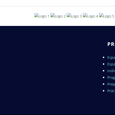
P
Espa
Espa
Indi
Pro
Pre
Prác