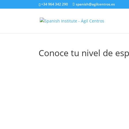
+34 964 342 290
spanish@agilcentros.es
Conoce tu nivel de es