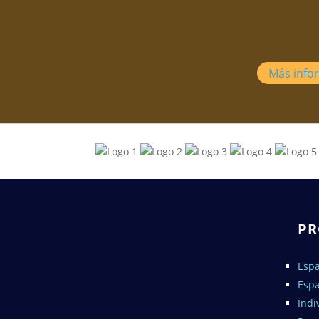
Más info
P
Espa
Espa
Indi