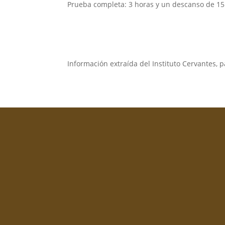
Prueba completa: 3 horas y un descanso de 1
Información extraída del Instituto Cervantes, 
ágil