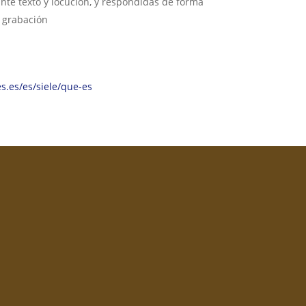
te texto y locución, y respondidas de forma
 grabación
s.es/es/siele/que-es