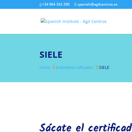
+34 964 342 290
spanish@agilcentros.es
SIELE
5
5
Inicio
Exámenes oficiales
SIELE
Sácate el certifica