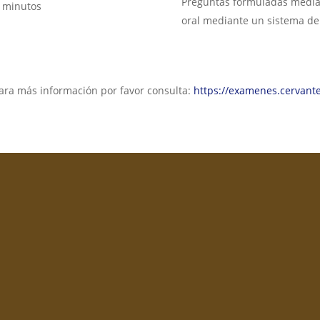
Preguntas formuladas median
5 minutos
oral mediante un sistema de
para más información por favor consulta:
https://examenes.cervante
Spanish Institute