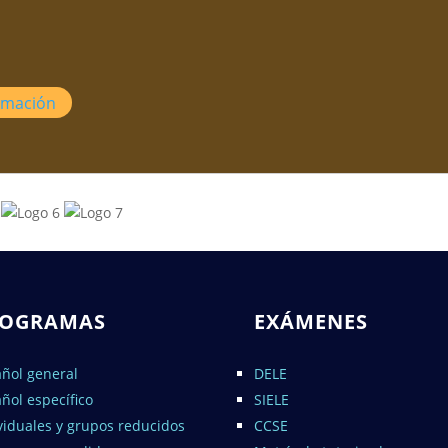
rmación
ROGRAMAS
EXÁMENES
ñol general
DELE
ñol específico
SIELE
viduales y grupos reducidos
CCSE